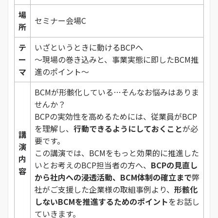
場
セミナー会場C
所
テ
いざというときに動けるBCPへ
ー
～現場の巻き込みと、事業実態に即したBCM推
マ
進のポイント～
BCMが形骸化している…そんなお悩みはありま
せんか？
BCPの実効性を高めるためには、従業員がBCP
を理解し、
行動できるようにしておくこと
が必
講
要です。
演
この講演では、BCMをもっと効果的に推進した
内
いとお考えのBCP担当者の方へ、
BCPの見直し
容
から社内への浸透活動、BCM体制の確立まで
弊
社がご支援した企業様の取組事例より、
形骸化
しないBCMを推進するためのポイント
をお話し
ていきます。