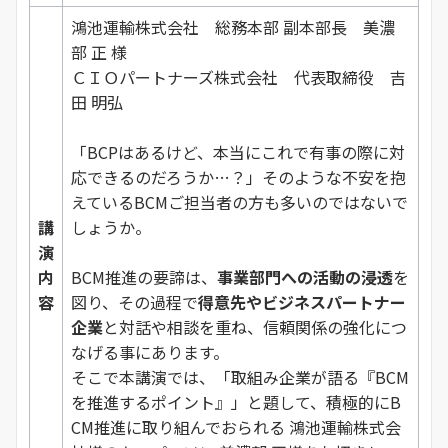
鴻池運輸株式会社 総務本部 副本部長 美濃
部 正 様
ＣＩＯパートナーズ株式会社 代表取締役 吉
田 明弘
「BCPはあるけど、本当にこれで有事の際に対
応できるのだろうか…？」そのような不安を抱
えているBCMご担当者の方も多いのではないで
講
しょうか。
演
内
BCM推進の要諦は、
事業部門への活動の浸透
を
容
図り、その過程で
得意先やビジネスパートナー
企業
と対話や相談を重ね、信頼関係の強化につ
なげる事にあります。
そこで本講演では、「取組み企業が語る『BCM
を推進するポイント』」と題して、積極的にB
CM推進に取り組んでおられる 鴻池運輸株式会