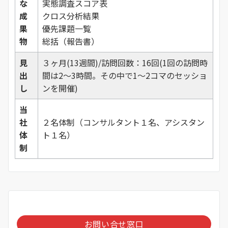
な
実態調査スコア表
成
クロス分析結果
果
優先課題一覧
物
総括（報告書）
見
３ヶ月(13週間)/訪問回数：16回(1回の訪問時
出
間は2～3時間。その中で1～2コマのセッショ
し
ンを開催)
当
社
２名体制（コンサルタント１名、アシスタン
体
ト１名）
制
お問い合せ窓口