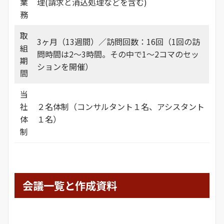
業
理(請求と消込処理などを含む)
務
取
3ヶ月（13週間）／訪問回数：16回（1回の訪
組
問時間は2～3時間。その中で1～2コマのセッ
期
ションを開催）
間
当
社
２名体制（コンサルタント１名、アシスタント
体
１名）
制
会議一覧と作成資料