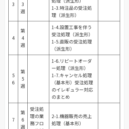
処理（派生形）
3
3
1-3.特注品の受注処
週
理（派生形）
1-4.設置工事を伴う
第
受注処理（派生形）
4
4
1-5.直販の受注処理
週
（派生形）
1-6.リピートオーダ
ー処理（派生形）
第
5
1-7.キャンセル処理
5
6
（基本形）受注処理
週
のイレギュラー対応
のまとめ
受注処
第
理の業
2-1.機器販売の売上
7
6
務フロ
処理（基本形）
週