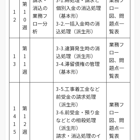
請求・
3-1.締処理・請求と
業務フ
第
消込の
個別入金の消込処理
ロー
1
1
業務フ
（基本形）
図、問
2
0
ロー分
3-2.一括入金時の消
題点一
週
析
込処理（派生形）
覧表
業務フ
第
3-3.違算発生時の消
ロー
1
1
込処理（派生形）
図、問
3
1
3-4.滞留債権の管理
題点一
週
（基本形）
覧表
3-5.工事着工金など
前受金の請求処理
（派生形）
業務フ
1
第
3-6.前受金・預り金
ロー
4
1
などとの相殺処理
図、問
1
2
（派生形）
題点一
5
週
請求・消込処理のイ
覧表