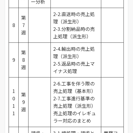
ー分析
2-2.直送時の売上処
第
理（派生形）
8
7
2-3.分割納品時の売
週
上処理（派生形）
2-4.輸出時の売上処
第
理（派生形）
9
8
2-5.返品時の売上マ
週
イナス処理
2-6.工事を伴う際の
1
売上処理（基本形）
第
0
2-7.工事進行基準の
9
1
売上処理（派生形）
週
1
売上処理のイレギュ
ラー対応のまとめ