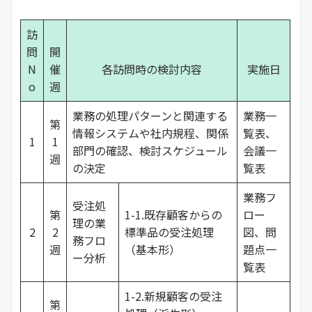
訪
問
開
N
催
各訪問時の検討内容
実施日
o
週
業務の処理パターンと関連する
業務一
第
情報システムや社内規程、関係
覧表、
1
1
部門の確認、検討スケジュール
会議一
週
の決定
覧表
業務フ
受注処
第
1-1.既存顧客からの
ロー
理の業
2
2
標準品の受注処理
図、問
務フロ
週
（基本形）
題点一
ー分析
覧表
1-2.新規顧客の受注
第