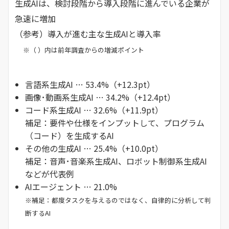
生成AIは、検討段階から導入段階に進んでいる企業が
急速に増加
（参考）導入が進む主な生成AIと導入率
※（ ）内は前年調査からの増減ポイント
言語系生成AI … 53.4%（+12.3pt）
画像･動画系生成AI … 34.2%（+12.4pt）
コード系生成AI … 32.6%（+11.9pt）
補足：要件や仕様をインプットして、プログラム
（コード）を生成するAI
その他の生成AI … 25.4%（+10.0pt）
補足：音声･音楽系生成AI、ロボット制御系生成AI
などが代表例
AIエージェント … 21.0%
※補足：都度タスクを与えるのではなく、自律的に分析して判
断するAI