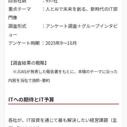
回答社数 ：957社
重点テーマ ：人とAIで未来を創る、新時代のIT部
門像
調査形式 ：アンケート調査＋グループインタビ
ュー
アンケート時期 ：2025年9～10月
【調査結果の概略】
※JUASが発表した報告書をもとに、本稿のテーマに沿った
内容を当社で抜粋･要約
ITへの期待とIT予算
各社が、IT投資を通じて最も解決したい経営課題（主